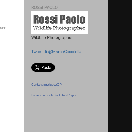
ROSSI PAOLO
vese
WildLife Photographer
Tweet di @MarcoCiccolella
GuidanaturalisticaOP
Promuovi anche tu la tua Pagina