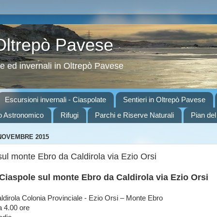
 Oltrepò Pavese
ve ed invernali in Oltrepò Pavese
Escursioni invernali - Ciaspolate
Sentieri in Oltrepò Pavese
o Astronomico
Rifugi
Parchi e Riserve Naturali
Pian del
NOVEMBRE 2015
sul monte Ebro da Caldirola via Ezio Orsi
Ciaspole sul monte Ebro da Caldirola via Ezio Orsi
Caldirola Colonia Provinciale - Ezio Orsi – Monte Ebro
a 4.00 ore