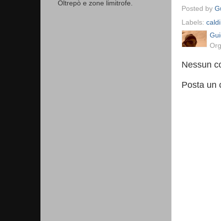
Oltrepò e zone limitrofe.
Posted by
Gu
Labels:
caldi
Gui
Org
Nessun c
Posta un