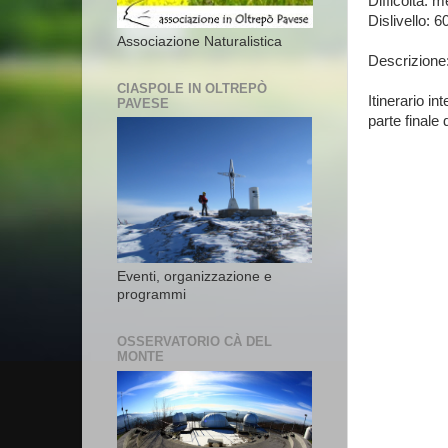
Difficoltà: m
Dislivello: 6
Associazione Naturalistica
Descrizione
CIASPOLE IN OLTREPÒ
Itinerario i
PAVESE
parte finale 
Eventi, organizzazione e
programmi
OSSERVATORIO CÀ DEL
MONTE