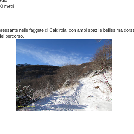
edio
00 metri
:
nteressante nelle faggete di Caldirola, con ampi spazi e bellissima dorsa
del percorso.