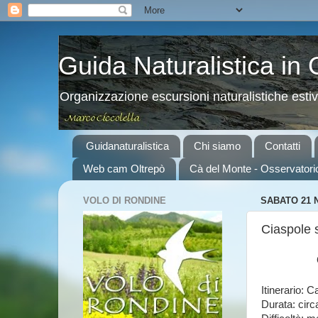
Guida Naturalistica in
Organizzazione escursioni naturalistiche esti
Guidanaturalistica
Chi siamo
Contatti
Web cam Oltrepò
Cà del Monte - Osservatori
VOLO DI RONDINE
SABATO 21 
Ciaspole 
Itinerario: 
Durata: circ