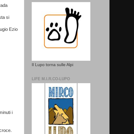
rada
ta si
fugio Ezio
Il Lupo torna sulle Alpi
LIFE M.I.R.CO-LUPO
inuti i
 croce.