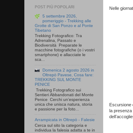
POST PIÙ POPOLARI
Nelle giornat
5 settembre 2026,
pomeriggio - Trekking alle
Grotte di San Ponzo e al Ponte
Tibetano
Trekking Fotografico: Tra
Adrenalina, Passato e
Biodiversità Preparate le
macchine fotografiche (o i vostri
smartphone) e allacciate le
sca...
Domenica 2 agosto 2026 in
Oltrepò Pavese, Cosa fare:
TREKKING SUL MONTE
PENICE
Trekking Fotografico sui
Sentieri Abbandonati del Monte
Penice Cerchi un’esperienza
unica che unisca natura, storia
Escursione c
e passione per la foto...
la presenza 
dell'accoglie
Arrampicata in Oltrepò - Falesie
Cerca sul sito la categoria e
individua la falesia adatta a te in