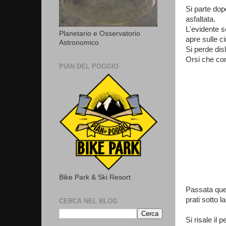
Si parte dop
asfaltata.
L'evidente s
Planetario e Osservatorio
apre sulle c
Astronomico
Si perde disl
Orsi che com
PIAN DEL POGGIO
Bike Park & Ski Resort
Passata ques
prati sotto l
CERCA NEL BLOG
Si risale il 