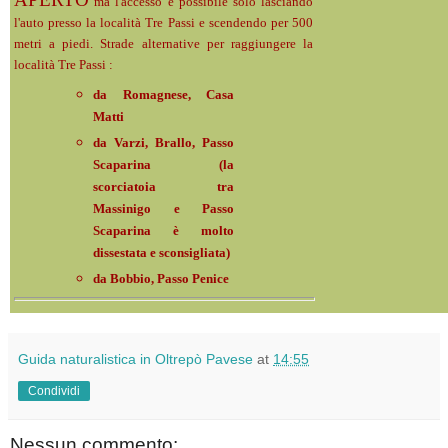
ma l'accesso è possibile solo lasciando
l'auto presso la località Tre Passi e scendendo per 500
metri a piedi. Strade alternative per raggiungere la
località Tre Passi :
da Romagnese, Casa
Matti
da Varzi, Brallo, Passo
Scaparina (
la
scorciatoia tra
Massinigo e Passo
Scaparina è molto
dissestata e sconsigliata)
da Bobbio, Passo Penice
Guida naturalistica in Oltrepò Pavese
at
14:55
Condividi
Nessun commento: