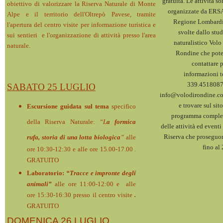
gratuita. Le attività s
obiettivo di valorizzare la
Riserva Naturale di Monte
organizzate da ERS
Alpe
e il territorio dell'Oltrepò Pavese, tramite
Regione Lombardi
l'apertura del centro visite per informazione turistica e
svolte dallo stu
sui sentieri e l'organizzazione di attività presso l'area
naturalistico Volo
naturale.
Rondine che pote
contattare 
informazioni t
339.4518087
SABATO 25 LUGLIO
info@volodirondine.c
e trovare sul sito
Escursione guidata sul tema
specifico
programma comple
della Riserva Naturale:
“L
a formica
delle attività ed eventi
Riserva che proseguo
rufa, storia di una lotta biologica
”
alle
fino al
ore 10:30-12:30 e
alle ore 15.00-17.00 .
GRATUITO
Laboratorio:
“Tracce e impronte degli
animali”
alle ore 11:00-12:00 e alle
ore 15:30-16:30 presso il centro visite
.
GRATUITO
DOMENICA 26 LUGLIO