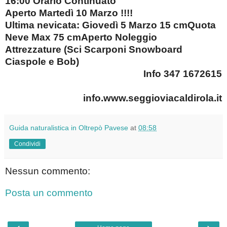
16:00 Orario Continuato
Aperto Martedì 10 Marzo !!!!
Ultima nevicata:
Giovedì 5 Marzo 15 cm
Quota
Neve Max 75 cm
Aperto Noleggio
Attrezzature
(Sci Scarponi Snowboard
Ciaspole e Bob)
Info 347 167261
5
info.www.seggioviacaldirola.it
Guida naturalistica in Oltrepò Pavese
at
08:58
Condividi
Nessun commento:
Posta un commento