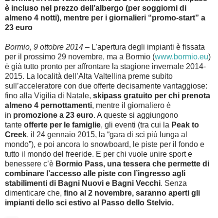
è incluso nel prezzo dell’albergo (per soggiorni di
almeno 4 notti), mentre per i giornalieri “promo-start” a
23 euro
Bormio, 9 ottobre 2014
– L’apertura degli impianti è fissata
per il prossimo 29 novembre, ma a Bormio (
www.bormio.eu
)
è già tutto pronto per affrontare la stagione invernale 2014-
2015. La località dell’Alta Valtellina preme subito
sull’acceleratore con due offerte decisamente vantaggiose:
fino alla Vigilia di Natale,
skipass gratuito per chi prenota
almeno 4 pernottamenti
, mentre il giornaliero è
in
promozione a 23 euro
. A queste si aggiungono
tante
offerte per le famiglie
, gli eventi (tra cui la
Peak to
Creek
, il 24 gennaio 2015, la “gara di sci più lunga al
mondo”), e poi ancora lo snowboard, le piste per il fondo e
tutto il mondo del freeride. E per chi vuole unire sport e
benessere c’è
Bormio Pass, una tessera che permette di
combinare l’accesso alle piste con l’ingresso agli
stabilimenti di Bagni Nuovi e Bagni Vecchi
. Senza
dimenticare che,
fino al 2 novembre, saranno aperti gli
impianti dello sci estivo al Passo dello Stelvio.