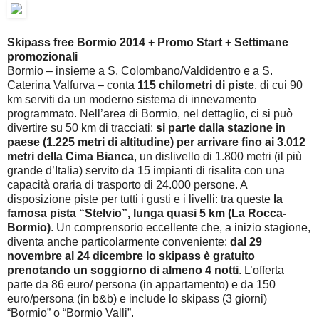
Skipass free Bormio 2014 + Promo Start + Settimane
promozionali
Bormio – insieme a S. Colombano/Valdidentro e a S.
Caterina Valfurva – conta
115 chilometri di piste
, di cui 90
km serviti da un moderno sistema di innevamento
programmato. Nell’area di Bormio, nel dettaglio, ci si può
divertire su 50 km di tracciati:
si parte dalla stazione in
paese (1.225 metri di altitudine) per arrivare fino ai 3.012
metri della Cima Bianca
, un dislivello di 1.800 metri (il più
grande d’Italia) servito da 15 impianti di risalita con una
capacità oraria di trasporto di 24.000 persone. A
disposizione piste per tutti i gusti e i livelli: tra queste
la
famosa pista “Stelvio”, lunga quasi 5 km (La Rocca-
Bormio)
. Un comprensorio eccellente che, a inizio stagione,
diventa anche particolarmente conveniente:
dal 29
novembre al 24 dicembre lo skipass è gratuito
prenotando un soggiorno di almeno 4 notti
. L’offerta
parte da 86 euro/ persona (in appartamento) e da 150
euro/persona (in b&b) e include lo skipass (3 giorni)
“Bormio” o “Bormio Valli”.