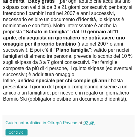
all’offerta “Baby gratis”
(per ogni adulto che acquista uno
skipass con validità da 3 a 21 giorni consecutivi; per baby si
intendono i bambini nati nel 2007 e anni successivi,
necessario esibire un documento d’identità, lo skipass è
nominativo e con foto). Molto interessante è anche la
proposta
“Sabato in famiglia”: dal 10 gennaio all’11
aprile, chi acquista un giornaliero ne potrà avere uno
omaggio per il proprio bambino
(nato nel 2007 o anni
successivi). E poi c’è il
“Piano famiglia”
: valido per nuclei
famigliari di almeno tre persone, prevede lo sconto del 10 %
sugli skipass da 3 a 7 giorni consecutivi. Per famiglie
composte da più di 4 persone, il quinto skipass (ed eventuali
successivi) è addirittura omaggio.
Infine,
un’idea speciale per chi compie gli anni
: basta
presentarsi il giorno del proprio compleanno insieme a un
amico o un famigliare, per ricevere in regalo un giornaliero
Bormio Ski (obbligatorio esibire un documento d’identità).
Guida naturalistica in Oltrepò Pavese
at
02:46
Condividi