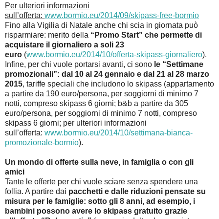
Per ulteriori informazioni
sull’offerta:
www.bormio.eu/2014/09/skipass-free-bormio
Fino alla Vigilia di Natale anche chi scia in giornata può
risparmiare: merito della
“Promo Start” che permette di
acquistare il giornaliero a soli 23
euro
(
www.bormio.eu/2014/10/offerta-skipass-giornaliero
).
Infine, per chi vuole portarsi avanti, ci sono
le “Settimane
promozionali”: dal 10 al 24 gennaio e dal 21 al 28 marzo
2015
, tariffe speciali che includono lo skipass (appartamento
a partire da 190 euro/persona, per soggiorni di minimo 7
notti, compreso skipass 6 giorni; b&b a partire da 305
euro/persona, per soggiorni di minimo 7 notti, compreso
skipass 6 giorni; per ulteriori informazioni
sull’offerta:
www.bormio.eu/2014/10/settimana-bianca-
promozionale-bormio
).
Un mondo di offerte sulla neve, in famiglia o con gli
amici
Tante le offerte per chi vuole sciare senza spendere una
follia. A partire dai
pacchetti e dalle riduzioni pensate su
misura per le famiglie: sotto gli 8 anni, ad esempio, i
bambini possono avere lo skipass gratuito grazie