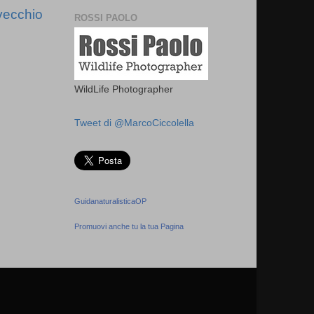
vecchio
ROSSI PAOLO
WildLife Photographer
Tweet di @MarcoCiccolella
GuidanaturalisticaOP
Promuovi anche tu la tua Pagina