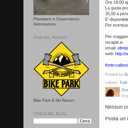
Ore 18.00 ap
La quota pro
35,00 a pers
Planetario e Osservatorio
E’ disponibil
Astronomico
Per eventual
Per maggiori
PIAN DEL POGGIO
recapiti a:
email:
oltre
web:
http://
fonte:vallest
Posted by
Gu
Labels:
Trail
Gui
Org
Bike Park & Ski Resort
Nessun c
CERCA NEL BLOG
Posta un