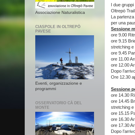
I due gruppi
Oltrepò Trail
Associazione Naturalistica
La partenza 
per una paus
CIASPOLE IN OLTREPÒ
Sessione m
PAVESE
ore 9.00 Rit
ore 9.15 Bri
stretching e
ore 9.45 Par
ore 11.00 Ar
ore 12.00 Ar
Dopo l’arriv
Ore 12.30 ap
Eventi, organizzazione e
programmi
Sessione p
ore 14.30 Ri
ore 14.45 Br
OSSERVATORIO CÀ DEL
stretching e
MONTE
ore 15.15 Pa
ore 16.30 Ar
ore 17.30 Ar
Dopo l’arriv