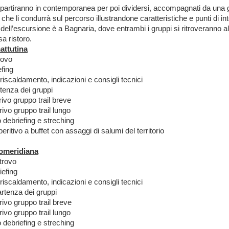
 partiranno in contemporanea per poi dividersi, accompagnati da una 
 che li condurrà sul percorso illustrandone caratteristiche e punti di in
dell’escursione è a Bagnaria, dove entrambi i gruppi si ritroveranno all
a ristoro.
attutina
rovo
efing
 riscaldamento, indicazioni e consigli tecnici
tenza dei gruppi
rivo gruppo trail breve
rivo gruppo trail lungo
o debriefing e streching
eritivo a buffet con assaggi di salumi del territorio
omeridiana
trovo
iefing
 riscaldamento, indicazioni e consigli tecnici
rtenza dei gruppi
rivo gruppo trail breve
rivo gruppo trail lungo
o debriefing e streching