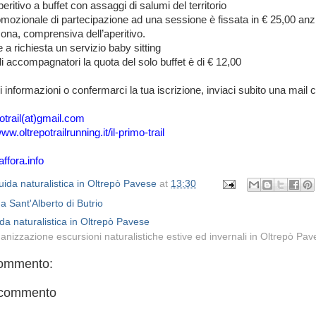
eritivo a buffet con assaggi di salumi del territorio
mozionale di partecipazione ad una sessione è fissata in € 25,00 anz
ona, comprensiva dell’aperitivo.
e a richiesta un servizio baby sitting
i accompagnatori la quota del solo buffet è di € 12,00
 informazioni o confermarci la tua iscrizione, inviaci subito una mail c
potrail(at)gmail.com
www.oltrepotrailrunning.it/il-primo-trail
affora.info
ida naturalistica in Oltrepò Pavese
at
13:30
 a Sant'Alberto di Butrio
da naturalistica in Oltrepò Pavese
anizzazione escursioni naturalistiche estive ed invernali in Oltrepò Pa
ommento:
 commento