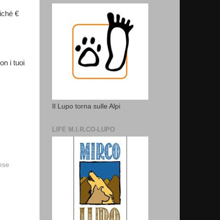
iché €
on i tuoi
Il Lupo torna sulle Alpi
LIFE M.I.R.CO-LUPO
vese