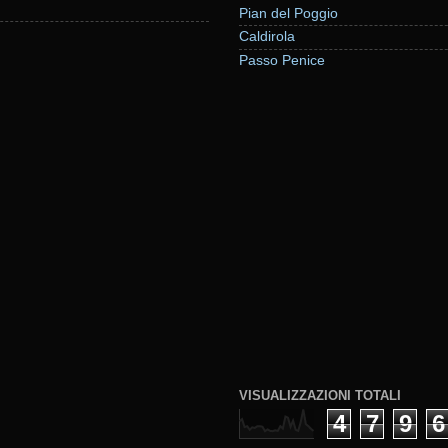
Pian del Poggio
Caldirola
Passo Penice
VISUALIZZAZIONI TOTALI
4
7
9
6