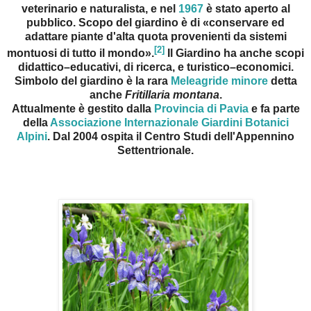
veterinario e naturalista, e nel
1967
è stato aperto al
pubblico. Scopo del giardino è di «conservare ed
adattare piante d'alta quota provenienti da sistemi
[2]
montuosi di tutto il mondo».
Il Giardino ha anche scopi
didattico–educativi, di ricerca, e turistico–economici.
Simbolo del giardino è la rara
Meleagride minore
detta
anche
Fritillaria montana
.
Attualmente è gestito dalla
Provincia di Pavia
e fa parte
della
Associazione Internazionale Giardini Botanici
Alpini
. Dal 2004 ospita il Centro Studi dell'Appennino
Settentrionale.