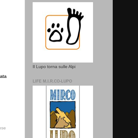
Il Lupo torna sulle Alpi
zata
LIFE M.I.R.CO-LUPO
vese