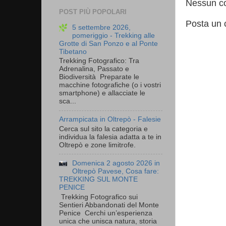
Nessun c
POST PIÙ POPOLARI
Posta un
5 settembre 2026,
pomeriggio - Trekking alle
Grotte di San Ponzo e al Ponte
Tibetano
Trekking Fotografico: Tra
Adrenalina, Passato e
Biodiversità Preparate le
macchine fotografiche (o i vostri
smartphone) e allacciate le
sca...
Arrampicata in Oltrepò - Falesie
Cerca sul sito la categoria e
individua la falesia adatta a te in
Oltrepò e zone limitrofe.
Domenica 2 agosto 2026 in
Oltrepò Pavese, Cosa fare:
TREKKING SUL MONTE
PENICE
Trekking Fotografico sui
Sentieri Abbandonati del Monte
Penice Cerchi un’esperienza
unica che unisca natura, storia