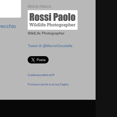
ROSSI PAOLO
vecchio
WildLife Photographer
Tweet di @MarcoCiccolella
GuidanaturalisticaOP
Promuovi anche tu la tua Pagina