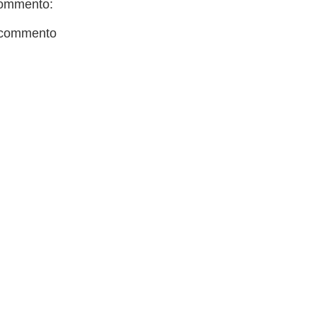
ommento:
 commento