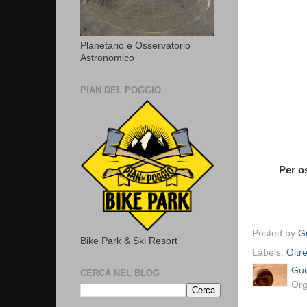
Planetario e Osservatorio
Astronomico
PIAN DEL POGGIO
Per o
Posted by
Gu
Bike Park & Ski Resort
Labels:
Oltr
Gui
CERCA NEL BLOG
Org