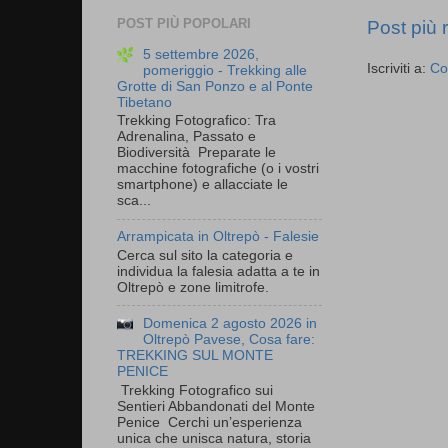
POST PIÙ POPOLARI
Post più 
5 settembre 2026,
Iscriviti a:
Co
pomeriggio - Trekking alle
Grotte di San Ponzo e al Ponte
Tibetano
Trekking Fotografico: Tra
Adrenalina, Passato e
Biodiversità Preparate le
macchine fotografiche (o i vostri
smartphone) e allacciate le
sca...
Arrampicata in Oltrepò - Falesie
Cerca sul sito la categoria e
individua la falesia adatta a te in
Oltrepò e zone limitrofe.
Domenica 2 agosto 2026 in
Oltrepò Pavese, Cosa fare:
TREKKING SUL MONTE
PENICE
Trekking Fotografico sui
Sentieri Abbandonati del Monte
Penice Cerchi un’esperienza
unica che unisca natura, storia