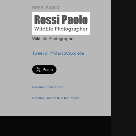
ROSSI PAOLO
WildLife Photographer
Tweet di @MarcoCiccolella
GuidanaturalisticaOP
Promuovi anche tu la tua Pagina