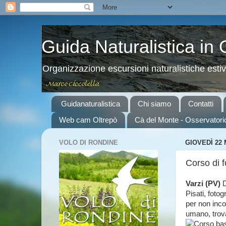
Guida Naturalistica in
Organizzazione escursioni naturalistiche esti
Guidanaturalistica
Chi siamo
Contatti
Web cam Oltrepò
Cà del Monte - Osservatori
VOLO DI RONDINE
GIOVEDÌ 22
Corso di f
Varzi (PV)
D
Pisati,
fotog
per non inco
umano, trova