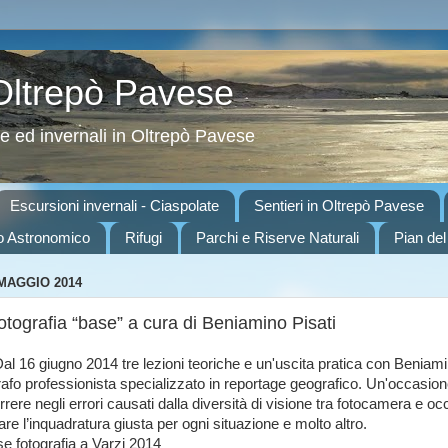
 Oltrepò Pavese
ve ed invernali in Oltrepò Pavese
Escursioni invernali - Ciaspolate
Sentieri in Oltrepò Pavese
o Astronomico
Rifugi
Parchi e Riserve Naturali
Pian del
 MAGGIO 2014
otografia “base” a cura di Beniamino Pisati
al 16 giugno 2014 tre lezioni teoriche e un'uscita pratica con Beniam
rafo professionista specializzato in reportage geografico. Un'occasio
rrere negli errori causati dalla diversità di visione tra fotocamera e oc
re l’inquadratura giusta per ogni situazione e molto altro.