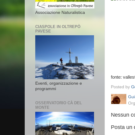
Associazione Naturalistica
CIASPOLE IN OLTREPÒ
PAVESE
fonte: valles
Eventi, organizzazione e
Posted by
Gu
programmi
Gui
OSSERVATORIO CÀ DEL
Org
MONTE
Nessun c
Posta un