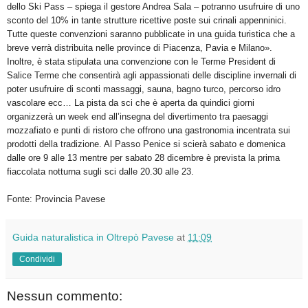
dello Ski Pass – spiega il gestore Andrea Sala – potranno usufruire di uno
sconto del 10% in tante strutture ricettive poste sui crinali appenninici.
Tutte queste convenzioni saranno pubblicate in una guida turistica che a
breve verrà distribuita nelle province di Piacenza, Pavia e Milano».
Inoltre, è stata stipulata una convenzione con le Terme President di
Salice Terme che consentirà agli appassionati delle discipline invernali di
poter usufruire di sconti massaggi, sauna, bagno turco, percorso idro
vascolare ecc… La pista da sci che è aperta da quindici giorni
organizzerà un week end all’insegna del divertimento tra paesaggi
mozzafiato e punti di ristoro che offrono una gastronomia incentrata sui
prodotti della tradizione. Al Passo Penice si scierà sabato e domenica
dalle ore 9 alle 13 mentre per sabato 28 dicembre è prevista la prima
fiaccolata notturna sugli sci dalle 20.30 alle 23.
Fonte: Provincia Pavese
Guida naturalistica in Oltrepò Pavese
at
11:09
Condividi
Nessun commento: