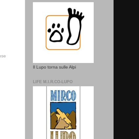
vese
Il Lupo torna sulle Alpi
LIFE M.I.R.CO-LUPO