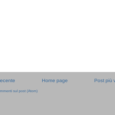
recente
Home page
Post più 
mmenti sul post (Atom)