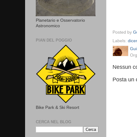
Planetario e Osservatorio
Astronomico
Posted by
Gu
PIAN DEL POGGIO
Labels:
dice
Gui
Org
Nessun c
Posta un
Bike Park & Ski Resort
CERCA NEL BLOG