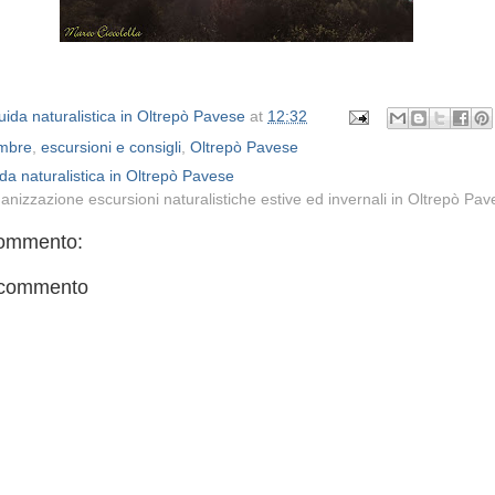
ida naturalistica in Oltrepò Pavese
at
12:32
mbre
,
escursioni e consigli
,
Oltrepò Pavese
da naturalistica in Oltrepò Pavese
anizzazione escursioni naturalistiche estive ed invernali in Oltrepò Pa
ommento:
 commento