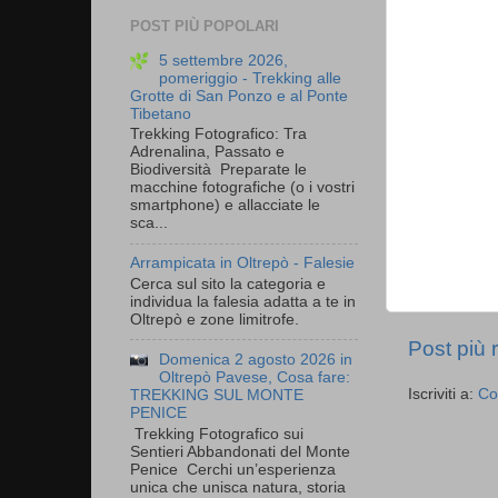
POST PIÙ POPOLARI
5 settembre 2026,
pomeriggio - Trekking alle
Grotte di San Ponzo e al Ponte
Tibetano
Trekking Fotografico: Tra
Adrenalina, Passato e
Biodiversità Preparate le
macchine fotografiche (o i vostri
smartphone) e allacciate le
sca...
Arrampicata in Oltrepò - Falesie
Cerca sul sito la categoria e
individua la falesia adatta a te in
Oltrepò e zone limitrofe.
Post più 
Domenica 2 agosto 2026 in
Oltrepò Pavese, Cosa fare:
Iscriviti a:
Co
TREKKING SUL MONTE
PENICE
Trekking Fotografico sui
Sentieri Abbandonati del Monte
Penice Cerchi un’esperienza
unica che unisca natura, storia