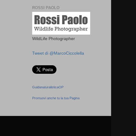
ROSSI PAOLO
WildLife Photographer
Tweet di @MarcoCiccolella
GuidanaturalisticaOP
Promuovi anche tu la tua Pagina