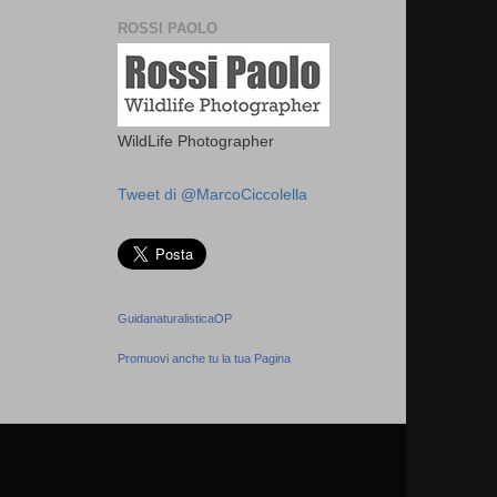
ROSSI PAOLO
WildLife Photographer
Tweet di @MarcoCiccolella
GuidanaturalisticaOP
Promuovi anche tu la tua Pagina