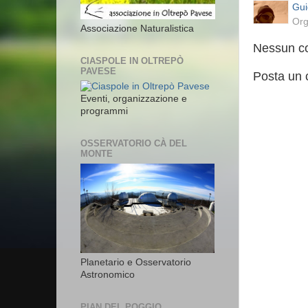
Gui
Org
Associazione Naturalistica
Nessun c
CIASPOLE IN OLTREPÒ
PAVESE
Posta un
Eventi, organizzazione e
programmi
OSSERVATORIO CÀ DEL
MONTE
Planetario e Osservatorio
Astronomico
PIAN DEL POGGIO