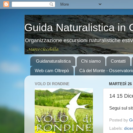
Guida Naturalistica in
Organizzazione escursioni naturalistiche esti
Guidanaturalistica
Chi siamo
Contatti
Web cam Oltrepò
Cà del Monte - Osservatori
VOLO DI RONDINE
MARTEDÌ 26
14 15 Dic
Segui sul si
Posted by
Gu
Labels:
dice