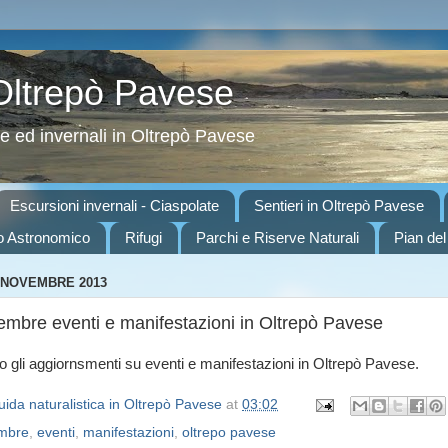
 Oltrepò Pavese
ve ed invernali in Oltrepò Pavese
Escursioni invernali - Ciaspolate
Sentieri in Oltrepò Pavese
o Astronomico
Rifugi
Parchi e Riserve Naturali
Pian del
 NOVEMBRE 2013
embre eventi e manifestazioni in Oltrepò Pavese
to gli aggiornsmenti su eventi e manifestazioni in Oltrepò Pavese.
ida naturalistica in Oltrepò Pavese
at
03:02
mbre
,
eventi
,
manifestazioni
,
oltrepo pavese