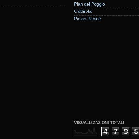
Pian del Poggio
Caldirola
Passo Penice
VISUALIZZAZIONI TOTALI
4
7
9
5