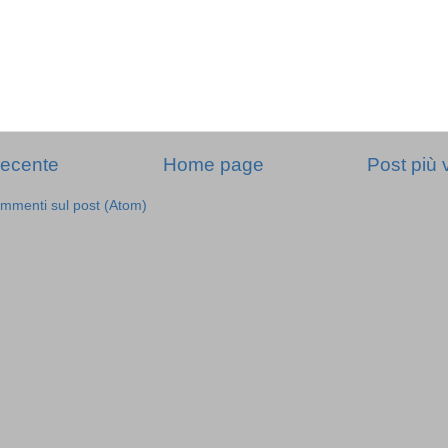
recente
Home page
Post più 
mmenti sul post (Atom)