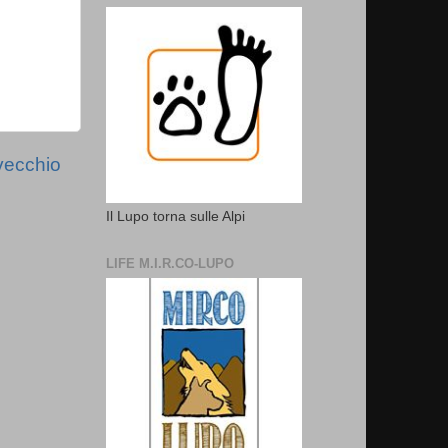
vecchio
Il Lupo torna sulle Alpi
LIFE M.I.R.CO-LUPO