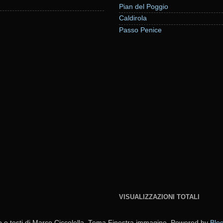
Pian del Poggio
Caldirola
Passo Penice
VISUALIZZAZIONI TOTALI
o e testi di Marco Ciccolella. Tema Finestra immagine. Powered by
Blo