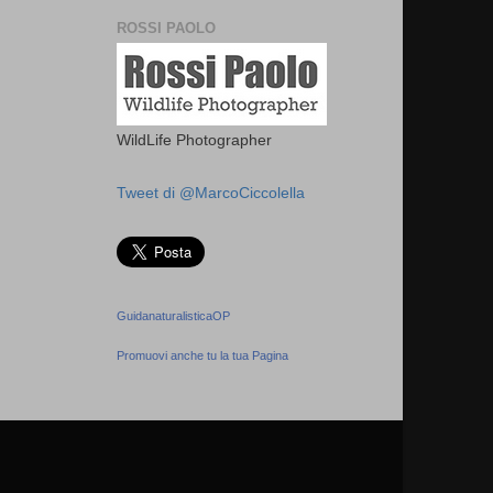
ROSSI PAOLO
WildLife Photographer
Tweet di @MarcoCiccolella
GuidanaturalisticaOP
Promuovi anche tu la tua Pagina