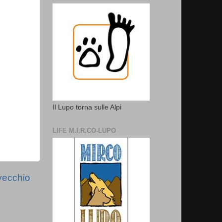
Il Lupo torna sulle Alpi
LIFE M.I.R.CO-LUPO
vecchio