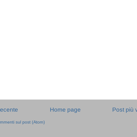
recente
Home page
Post più 
mmenti sul post (Atom)