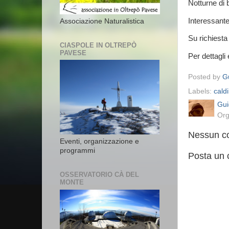
Notturne di b
Interessante
Associazione Naturalistica
Su richiesta
CIASPOLE IN OLTREPÒ
PAVESE
Per dettagli
Posted by
Gu
Labels:
caldi
Gui
Org
Nessun c
Eventi, organizzazione e
programmi
Posta un
OSSERVATORIO CÀ DEL
MONTE