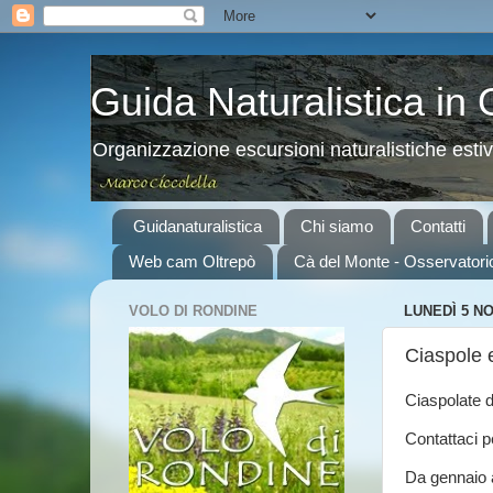
Guida Naturalistica in
Organizzazione escursioni naturalistiche esti
Guidanaturalistica
Chi siamo
Contatti
Web cam Oltrepò
Cà del Monte - Osservatori
VOLO DI RONDINE
LUNEDÌ 5 N
Ciaspole e
Ciaspolate d
Contattaci pe
Da gennaio a