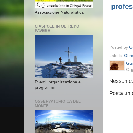
profes
Associazione Naturalistica
CIASPOLE IN OLTREPÒ
PAVESE
Posted by
Gu
Labels:
Oltr
Gui
Org
Nessun c
Eventi, organizzazione e
programmi
Posta un
OSSERVATORIO CÀ DEL
MONTE