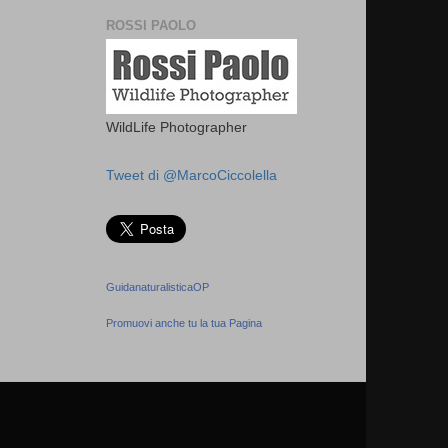
ROSSI PAOLO
WildLife Photographer
Tweet di @MarcoCiccolella
GuidanaturalisticaOP
Promuovi anche tu la tua Pagina