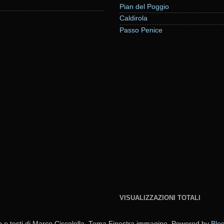
Pian del Poggio
Caldirola
Passo Penice
VISUALIZZAZIONI TOTALI
o e testi di Marco Ciccolella. Tema Finestra immagine. Powered by
Blo