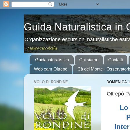
Guida Naturalistica in
Organizzazione escursioni naturalistiche esti
Guidanaturalistica
Chi siamo
Contatti
Web cam Oltrepò
Cà del Monte - Osservatori
VOLO DI RONDINE
DOMENICA 1
Oltrepò P
Lo 
P
inter