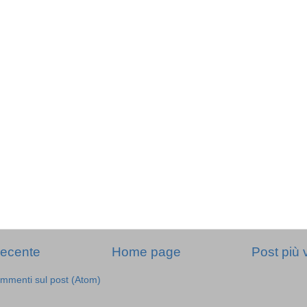
recente
Home page
Post più 
mmenti sul post (Atom)