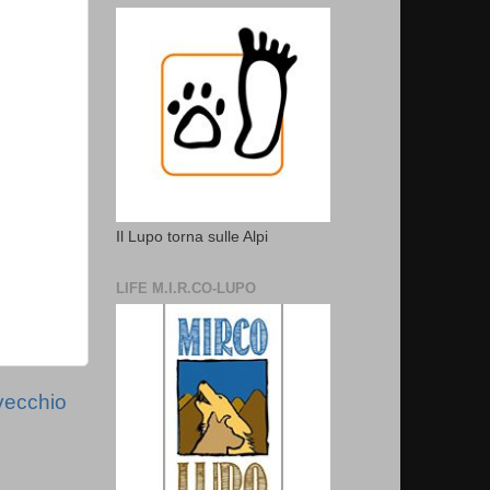
Il Lupo torna sulle Alpi
LIFE M.I.R.CO-LUPO
vecchio