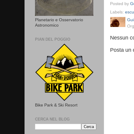
Posted by
Gu
Labels:
escu
Gui
Planetario e Osservatorio
Astronomico
Org
Nessun c
PIAN DEL POGGIO
Posta un
Bike Park & Ski Resort
CERCA NEL BLOG