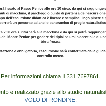
sarà fissato al Passo Penice alle ore 10 circa, da qui si raggiunge
uti di macchina, il parcheggio punto di partenza dell'escursione
po dell'escursione didattica è lineare e semplice, lingo pinete e p
correrà un percorso ad anello panoramico di pregio naturalistico
a 2.30 ore si ritornerà alla macchina e da qui si potrà raggiungere
a del Monte Penice per godere dei tipici salumi piacentini e di u
birra fresca.
tazione è obbligatoria, l'escursione sarà confermata dalla guid
controllo meteo.
Per informazioni chiama il 331 7697861.
nto è realizzato grazie allo studio naturalis
VOLO DI RONDINE.