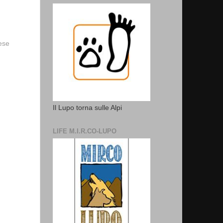
vese
Il Lupo torna sulle Alpi
LIFE M.I.R.CO-LUPO