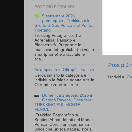
POST PIÙ POPOLARI
5 settembre 2026,
pomeriggio - Trekking alle
Grotte di San Ponzo e al Ponte
Tibetano
Trekking Fotografico: Tra
Adrenalina, Passato e
Biodiversità Preparate le
macchine fotografiche (o i vostri
smartphone) e allacciate le
sca...
Post più 
Arrampicata in Oltrepò - Falesie
Cerca sul sito la categoria e
Iscriviti a:
Co
individua la falesia adatta a te in
Oltrepò e zone limitrofe.
Domenica 2 agosto 2026 in
Oltrepò Pavese, Cosa fare:
TREKKING SUL MONTE
PENICE
Trekking Fotografico sui
Sentieri Abbandonati del Monte
Penice Cerchi un’esperienza
unica che unisca natura, storia