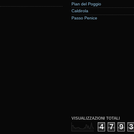
Pian del Poggio
Caldirola
Passo Penice
VISUALIZZAZIONI TOTALI
4
7
9
3