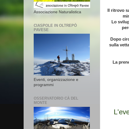
Il ritrovo 
Associazione Naturalistica
min
Lo svilup
CIASPOLE IN OLTREPÒ
per
PAVESE
Dopo circ
sulla vett
La preno
Eventi, organizzazione e
programmi
OSSERVATORIO CÀ DEL
MONTE
L'eve