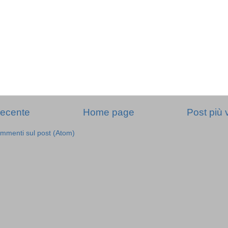
recente
Home page
Post più 
mmenti sul post (Atom)