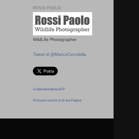
ROSSI PAOLO
WildLife Photographer
Tweet di @MarcoCiccolella
GuidanaturalisticaOP
Promuovi anche tu la tua Pagina