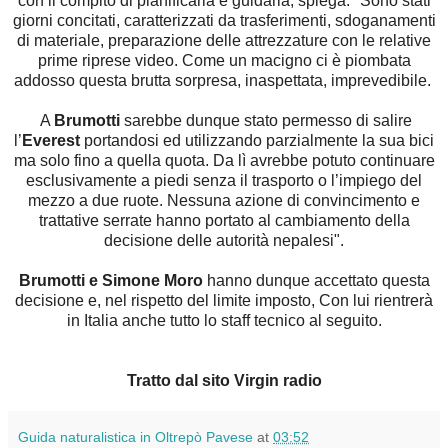
con il compito di pianificarla e guidarla, spiega: "Sono stati
giorni concitati, caratterizzati da trasferimenti, sdoganamenti
di materiale, preparazione delle attrezzature con le relative
prime riprese video. Come un macigno ci è piombata
addosso questa brutta sorpresa, inaspettata, imprevedibile.
A
Brumotti
sarebbe dunque stato permesso di salire
l’
Everest
portandosi ed utilizzando parzialmente la sua bici
ma solo fino a quella quota. Da lì avrebbe potuto continuare
esclusivamente a piedi senza il trasporto o l’impiego del
mezzo a due ruote. Nessuna azione di convincimento e
trattative serrate hanno portato al cambiamento della
decisione delle autorità nepalesi".
Brumotti e Simone Moro
hanno dunque accettato questa
decisione e, nel rispetto del limite imposto,
Con lui rientrerà
in Italia anche tutto lo staff tecnico al seguito.
Tratto dal sito Virgin radio
Guida naturalistica in Oltrepò Pavese
at
03:52