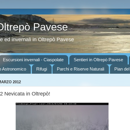
 Oltrepò Pavese
ve ed invernali in Oltrepò Pavese
Escursioni invernali - Ciaspolate
Sentieri in Oltrepò Pavese
o Astronomico
Rifugi
Parchi e Riserve Naturali
Pian del
MARZO 2012
2 Nevicata in Oltrepò!