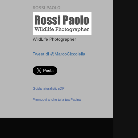
ROSSI PAOLO
WildLife Photographer
Tweet di @MarcoCiccolella
GuidanaturalisticaOP
Promuovi anche tu la tua Pagina