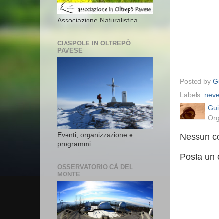
Associazione Naturalistica
CIASPOLE IN OLTREPÒ
PAVESE
Posted by
Gu
Labels:
nev
Gui
Org
Eventi, organizzazione e
Nessun c
programmi
Posta un
OSSERVATORIO CÀ DEL
MONTE