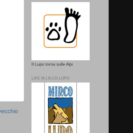
Il Lupo torna sulle Alpi
LIFE M.I.R.CO-LUPO
vecchio