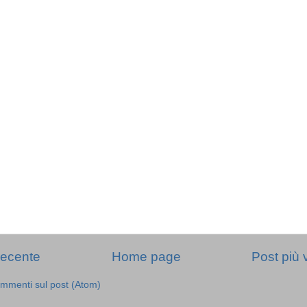
recente
Home page
Post più 
mmenti sul post (Atom)