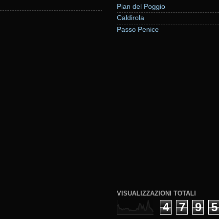
Pian del Poggio
Caldirola
Passo Penice
VISUALIZZAZIONI TOTALI
4
7
9
5