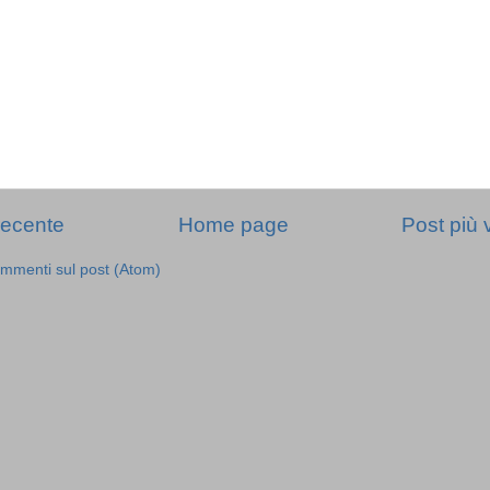
recente
Home page
Post più 
mmenti sul post (Atom)