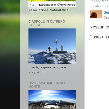
Labels:
Mont
Location:
Li
Associazione Naturalistica
Gui
Org
CIASPOLE IN OLTREPÒ
PAVESE
Nessun c
Posta un
Eventi, organizzazione e
programmi
OSSERVATORIO CÀ DEL
MONTE