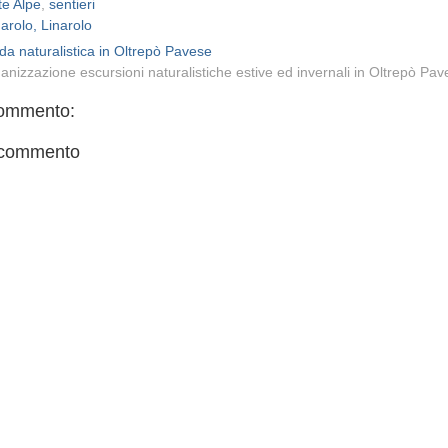
e Alpe
,
sentieri
narolo, Linarolo
da naturalistica in Oltrepò Pavese
anizzazione escursioni naturalistiche estive ed invernali in Oltrepò Pa
ommento:
 commento