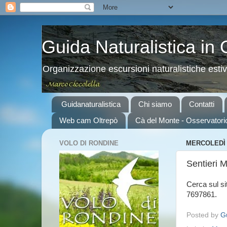
Guida Naturalistica in
Organizzazione escursioni naturalistiche esti
Guidanaturalistica
Chi siamo
Contatti
Web cam Oltrepò
Cà del Monte - Osservatori
VOLO DI RONDINE
MERCOLEDÌ 
Sentieri 
Cerca sul sit
7697861.
Posted by
Gu