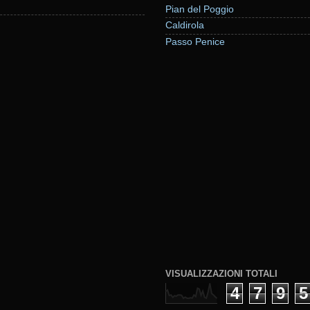
Pian del Poggio
Caldirola
Passo Penice
VISUALIZZAZIONI TOTALI
4
7
9
5