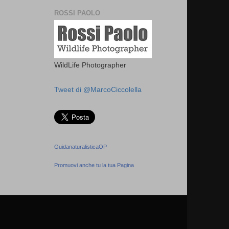
ROSSI PAOLO
WildLife Photographer
Tweet di @MarcoCiccolella
GuidanaturalisticaOP
Promuovi anche tu la tua Pagina