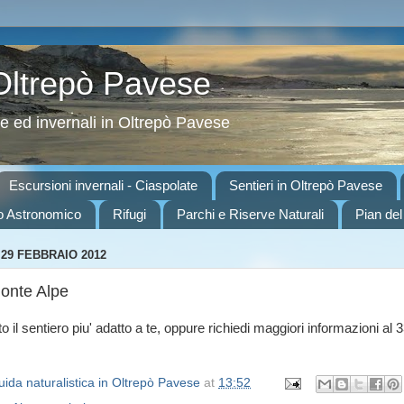
 Oltrepò Pavese
ve ed invernali in Oltrepò Pavese
Escursioni invernali - Ciaspolate
Sentieri in Oltrepò Pavese
o Astronomico
Rifugi
Parchi e Riserve Naturali
Pian del
29 FEBBRAIO 2012
Monte Alpe
o il sentiero piu' adatto a te, oppure richiedi maggiori informazioni al 
ida naturalistica in Oltrepò Pavese
at
13:52