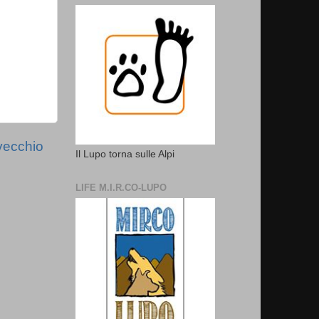
vecchio
Il Lupo torna sulle Alpi
LIFE M.I.R.CO-LUPO