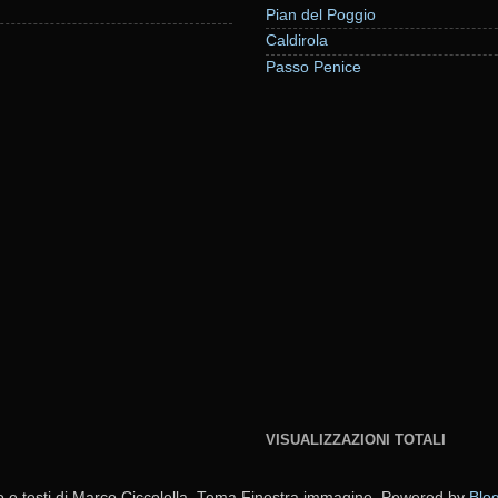
Pian del Poggio
Caldirola
Passo Penice
VISUALIZZAZIONI TOTALI
o e testi di Marco Ciccolella. Tema Finestra immagine. Powered by
Blo