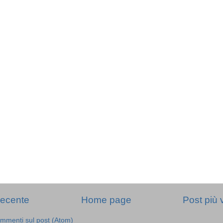
recente
Home page
Post più 
mmenti sul post (Atom)