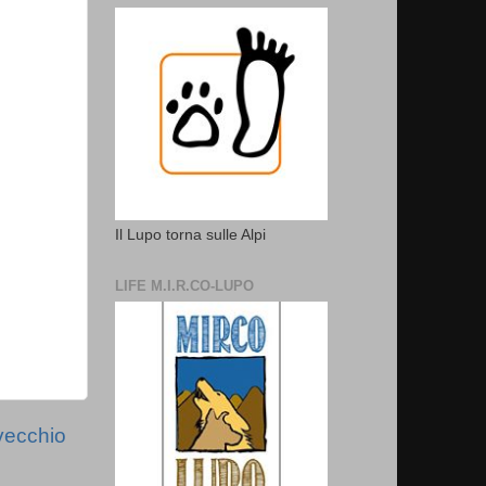
Il Lupo torna sulle Alpi
LIFE M.I.R.CO-LUPO
vecchio