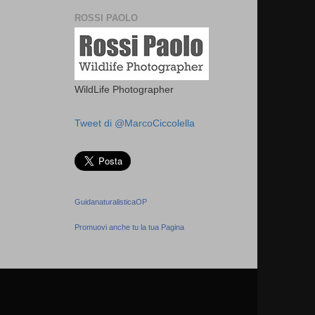
ROSSI PAOLO
WildLife Photographer
Tweet di @MarcoCiccolella
GuidanaturalisticaOP
Promuovi anche tu la tua Pagina