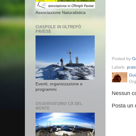
Associazione Naturalistica
CIASPOLE IN OLTREPÒ
PAVESE
Posted by
Gu
Labels:
prato
Gui
Org
Eventi, organizzazione e
programmi
Nessun c
OSSERVATORIO CÀ DEL
Posta un
MONTE