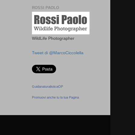
ROSSI PAOLO
WildLife Photographer
Tweet di @MarcoCiccolella
GuidanaturalisticaOP
Promuovi anche tu la tua Pagina