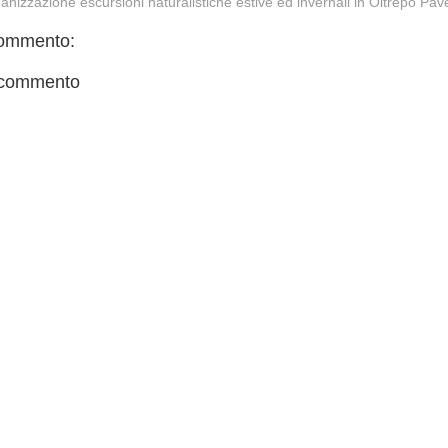
anizzazione escursioni naturalistiche estive ed invernali in Oltrepò Pa
ommento:
 commento