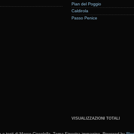
Pian del Poggio
Caldirola
Passo Penice
VISUALIZZAZIONI TOTALI
o e testi di Marco Ciccolella. Tema Finestra immagine. Powered by
Blo