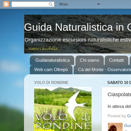
Guida Naturalistica in
Organizzazione escursioni naturalistiche esti
Guidanaturalistica
Chi siamo
Contatti
Web cam Oltrepò
Cà del Monte - Osservatori
VOLO DI RONDINE
SABATO 10 
Ciaspolat
In attesa d
Posted by
Gu
Gui