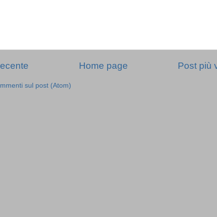
recente
Home page
Post più 
mmenti sul post (Atom)