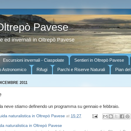
 Oltrepò Pavese
ve ed invernali in Oltrepò Pavese
Escursioni invernali - Ciaspolate
Sentieri in Oltrepò Pavese
o Astronomico
Rifugi
Parchi e Riserve Naturali
Pian del
DICEMBRE 2011
e
ella neve stiamo definendo un programma su gennaio e febbraio.
ida naturalistica in Oltrepò Pavese
at
15:27
da naturalistica in Oltrepò Pavese