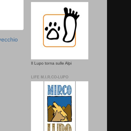
vecchio
Il Lupo torna sulle Alpi
LIFE M.I.R.CO-LUPO